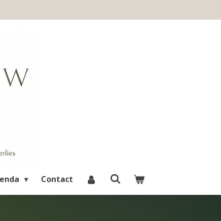
×
uwtjes,
enda
Contact
ooiste