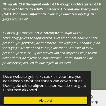
"Ik val als CAT-therapeut onder GAT-Wkkgz klachtrecht en GAT-
tuchtrecht bij de Geschilleninstantie Alternatieve Therapeuten
(GAT). Voor meer informatie over mijn klachtenregeling zie:
gatgeschillen.nl
"
"Ik maak gebruik van het cliëntensysteem MijnDiad om
behandelgegevens te rapporteren. Hier valt onder andere onder:
persoonlijke gegevens, de anamnese, intakegesprek, behandelplan,
voortgang." Als cliënt heb je altijd inzicht en insprake in jouw
persoonlijk dossier. Bij het maken van een afspraak ga je tevens
akkoord met de algemene voorwaarden. Hierin staan ook de
privacyregels, AVG en de huisregels in vermeld.
Deze website gebruikt cookies voor analyse-
© 2020
Copywright
Holistic Flow
doeleinden en/of het tonen van advertenties.
Powered by
JouwWeb
Door gebruik te blijven maken van de site gaat
u hiermee akkoord.
Akkoord
E-mailadres
Kaart
Facebook
WhatsApp