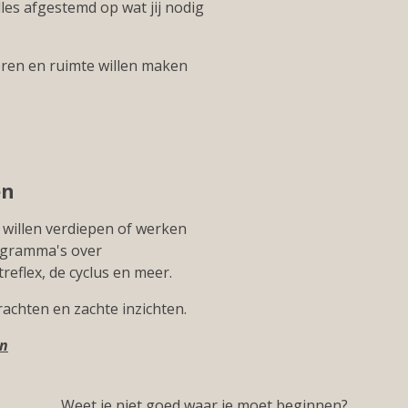
es afgestemd op wat jij nodig
 eren en ruimte willen maken
en
, willen verdiepen of werken
rogramma's over
eflex, de cyclus en meer.
rachten en zachte inzichten.
en
Weet je niet goed waar je moet beginnen?