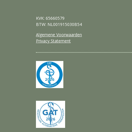
KVK: 65660579
BTW: NL001915030B54
Algemene Voorwaarden
Privacy Statement