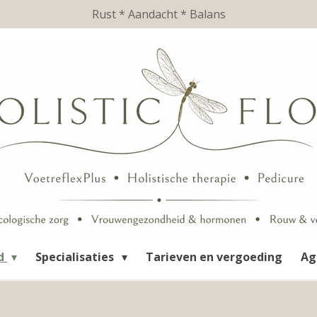
Rust * Aandacht * Balans
d
Specialisaties
Tarieven en vergoeding
Ag