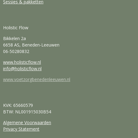
Sessies & pakketten
Holistic Flow
Bikkelen 2a
6658 AS, Beneden-Leeuwen
06-50280832
www.holisticflow.nl
info@holisticflow.nl
www.voetzorgbenedenleeuwen.nl
KVK: 65660579
BTW: NL001915030B54
Algemene Voorwaarden
Privacy Statement