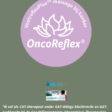
"Ik val als CAT-therapeut onder GAT-Wkkgz klachtrecht en GAT-
tuchtrecht bij de Geschilleninstantie Alternatieve Therapeuten