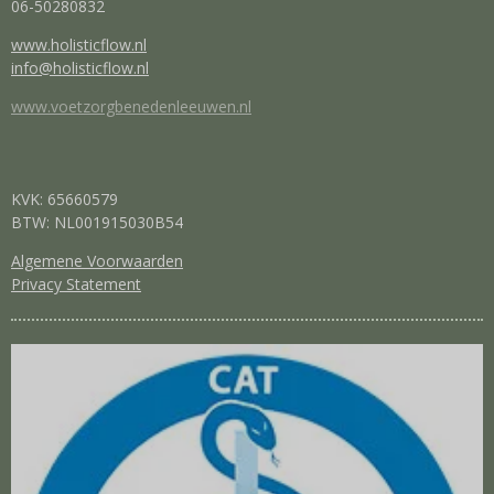
06-50280832
www.holisticflow.nl
info@holisticflow.nl
www.voetzorgbenedenleeuwen.nl
KVK: 65660579
BTW: NL001915030B54
Algemene Voorwaarden
Privacy Statement