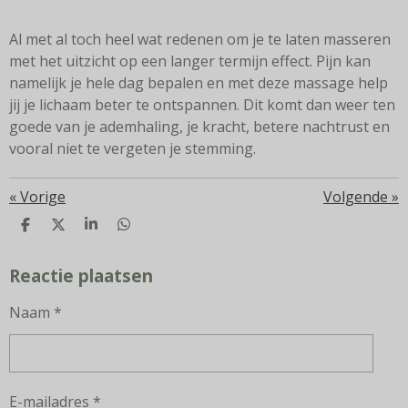
Al met al toch heel wat redenen om je te laten masseren
met het uitzicht op een langer termijn effect. Pijn kan
namelijk je hele dag bepalen en met deze massage help
jij je lichaam beter te ontspannen. Dit komt dan weer ten
goede van je ademhaling, je kracht, betere nachtrust en
vooral niet te vergeten je stemming.
«
Vorige
Volgende
»
D
D
S
D
E
E
H
E
L
E
A
L
Reactie plaatsen
E
L
R
E
N
E
N
Naam *
E-mailadres *