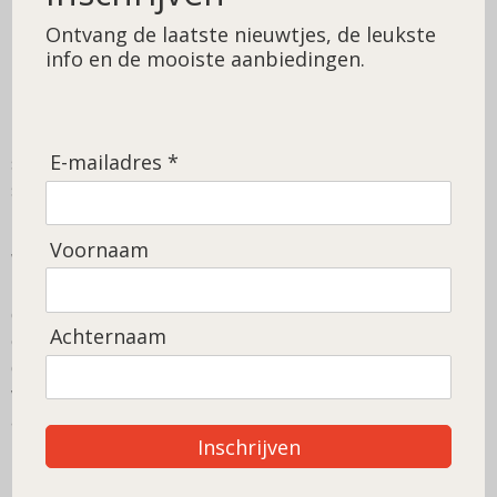
Ontvang de laatste nieuwtjes, de leukste
info en de mooiste aanbiedingen.
Fibromyalgie betekent letterlijk "pijn in bindweefsel en
E-mailadres *
spieren". Fibromyalgie veroorzaakt onder andere pijn,
stijfheid en vermoeidheid die chronisch zijn.
Voornaam
Waardoor mensen met fibromyalgie precies klachten
krijgen, is onbekend. In het lichaam is niets te vinden dat
de aandoening kan verklaren. Fibromyalgie is daardoor
Achternaam
erg moeilijk vast te stellen. En er zijn geen medicijnen om
de aandoening te genezen. Wel kunnen de klachten
verminderen met pijnstillers, beweging en rust in
afwisseling met elkaar.
Inschrijven