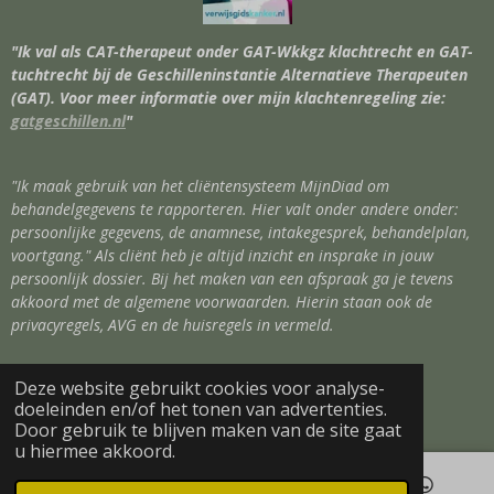
"Ik val als CAT-therapeut onder GAT-Wkkgz klachtrecht en GAT-
tuchtrecht bij de Geschilleninstantie Alternatieve Therapeuten
(GAT). Voor meer informatie over mijn klachtenregeling zie:
gatgeschillen.nl
"
"Ik maak gebruik van het cliëntensysteem MijnDiad om
behandelgegevens te rapporteren. Hier valt onder andere onder:
persoonlijke gegevens, de anamnese, intakegesprek, behandelplan,
voortgang." Als cliënt heb je altijd inzicht en insprake in jouw
persoonlijk dossier. Bij het maken van een afspraak ga je tevens
akkoord met de algemene voorwaarden. Hierin staan ook de
privacyregels, AVG en de huisregels in vermeld.
Deze website gebruikt cookies voor analyse-
© 2020
Copywright
Holistic Flow
doeleinden en/of het tonen van advertenties.
Powered by
JouwWeb
Door gebruik te blijven maken van de site gaat
u hiermee akkoord.